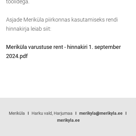
toolidega.
Asjade Meriküla piirkonnas kasutamiseks rendi
hinnakirja leiab siit:
Meriküla varustuse rent - hinnakiri 1. september
2024.pdf
Meriküla
I
Harku vald, Harjumaa
I
merikyla
@
merikyla.ee
I
merikyla.ee