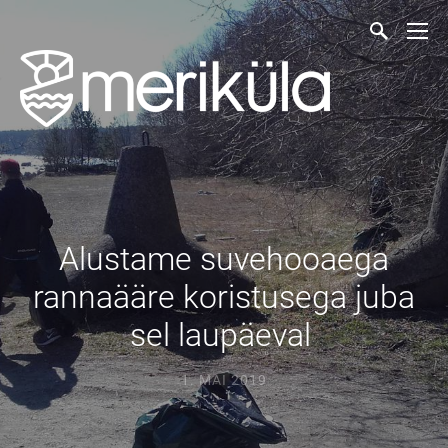
Alustame suvehooaega
rannaääre koristusega juba
sel laupäeval
1. MAI 2019