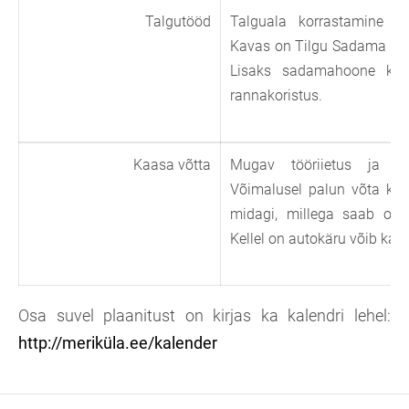
Talgutööd
Talguala korrastamine ja
Kavas on Tilgu Sadama terr
Lisaks sadamahoone katu
rannakoristus.
Kaasa võtta
Mugav tööriietus ja rõ
Võimalusel palun võta kaa
midagi, millega saab oks
Kellel on autokäru võib ka s
Osa suvel plaanitust on kirjas ka kalendri lehel:
http://meriküla.ee/kalender