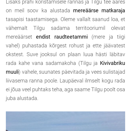
Lisaks prahi koristamisele rannas ja Tilgu tee ääres
on meil soov ka alustada
mereäärse matkaraja
tasapisi taastamisega. Oleme vallalt saanud loa, et
vähemalt Tilgu sadama territooriumil olevat
mereäärset
endist raudteetammi
(mere ja tiigi
vahel) puhastada kõrgest rohust ja ette jäävatest
okstest. Suve jooksul on plaan luua hästi läbitav
rada kahe vana sadamakoha (Tilgu ja
Kivivabriku
muuli
) vahele, suunates päevitada ja vees sulistajad
liivasema ranna poole. Laupäeval ilmselt kogu rada
ei jõua veel puhtaks teha, aga saame Tilgu poolt osa
juba alustada.