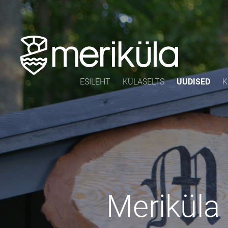
ESILEHT
KÜLASELTS
UUDISED
K
Meriküla 