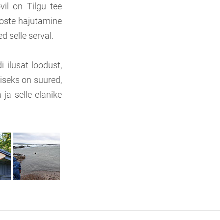
vil on Tilgu tee
eoste hajutamine
d selle serval.
 ilusat loodust,
iseks on suured,
ja selle elanike