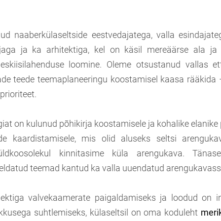
ud naaberkülaseltside eestvedajatega, valla esindajat
jaga ja ka arhitektiga, kel on käsil mereäärse ala ja
eskiisilahenduse loomine. Oleme otsustanud vallas et
ade teede teemaplaneeringu koostamisel kaasa rääkida 
rioriteet.
iat on kulunud põhikirja koostamisele ja kohalike elanike
nide kaardistamisele, mis olid aluseks seltsi arenguka
 üldkoosolekul kinnitasime küla arengukava. Tän
eldatud teemad kantud ka valla uuendatud arengukavass
jektiga valvekaamerate paigaldamiseks ja loodud on inf
likkusega suhtlemiseks, külaseltsil on oma koduleht
meri