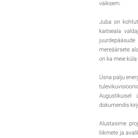
väiksem.
Juba on kohtut
kaitseala valda
juurdepääsude 
mereäärsete al
on ka meie küla p
Üsna palju energ
tulevikuvisioo
Augustikuisel
dokumendis kirj
Alustasime pro
liikmete ja ava