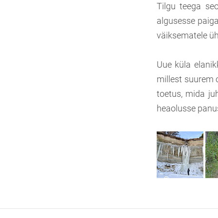
Tilgu teega seo
algusesse paiga
väiksematele ühi
Uue küla elanik
millest suurem 
toetus, mida ju
heaolusse panu