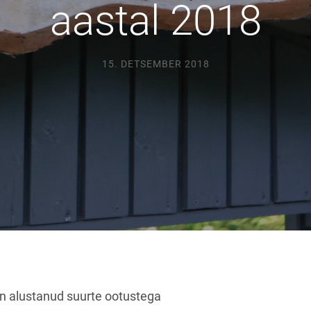
aastal 2018
15. DETSEMBER 2018
on alustanud suurte ootustega