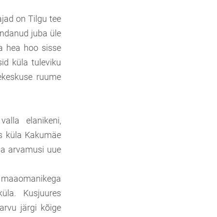
ajad on Tilgu tee
ondanud juba üle
a hea hoo sisse
id küla tuleviku
pekeskuse ruume
alla elanikeni,
us küla Kakumäe
aada arvamusi uue
 ja maaomanikega
üla. Kusjuures
arvu järgi kõige