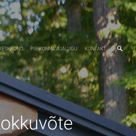
KESKKOND
PIIRKONNA AJALUGU
KONTAKT
 kokkuvõte