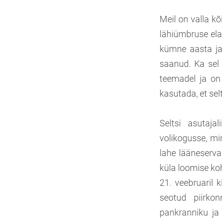
Meil on valla kõ
lähiümbruse ela
kümne aasta ja
saanud. Ka sel 
teemadel ja on
kasutada, et selt
Seltsi asutaja
volikogusse, m
lahe lääneserval
küla loomise koh
21. veebruaril 
seotud piirko
pankranniku ja 