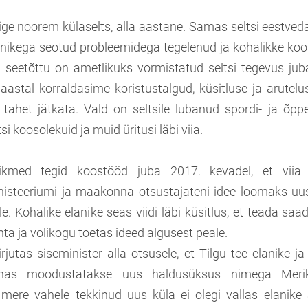
ige noorem külaselts, alla aastane. Samas seltsi eestved
nikega seotud probleemidega tegelenud ja kohalikke ko
 seetõttu on ametlikuks vormistatud seltsi tegevus jub
aastal korraldasime koristustalgud, küsitluse ja arutelus
 tahet jätkata. Vald on seltsile lubanud spordi- ja õp
si koosolekuid ja muid üritusi läbi viia.
liikmed tegid koostööd juba 2017. kevadel, et viia v
inisteeriumi ja maakonna otsustajateni idee loomaks u
e. Kohalike elanike seas viidi läbi küsitlus, et teada s
ta ja volikogu toetas ideed algusest peale.
kirjutas siseminister alla otsusele, et Tilgu tee elanike
nnas moodustatakse uus haldusüksus nimega Merik
mere vahele tekkinud uus küla ei olegi vallas elanike 