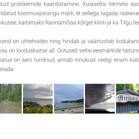
tud probleemide kaardistamine. Külaseltsi liikmete soo
ldatud koormuspiirangu märk, et sellega tagada raskev
kutele, kaitsmaks Rannamõisa kõrget klinti ja ka Tilgu tee
kond on ühtehoidev ning hindab ja väärtustab kodukandi
osa on looduskaitse all. Ootused seltsi eesmärkide täitum
hatus on seni tundnud, annab innukust veelgi enam küla 
stada.