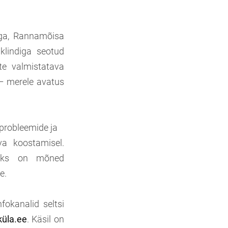
ega, Rannamõisa
 klindiga seotud
te valmistatava
– merele avatus
 probleemide ja
va koostamisel.
aseks on mõned
e.
okanalid seltsi
küla.ee
. Käsil on