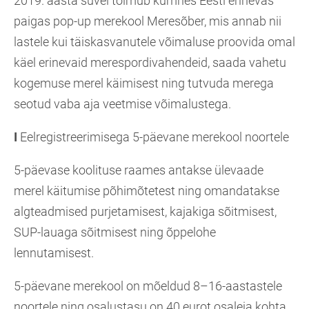
2019. aasta suvel toimub kümnes Eesti erinevas
paigas pop-up merekool Meresõber, mis annab nii
lastele kui täiskasvanutele võimaluse proovida omal
käel erinevaid merespordivahendeid, saada vahetu
kogemuse merel käimisest ning tutvuda merega
seotud vaba aja veetmise võimalustega.
I
Eelregistreerimisega 5-päevane merekool noortele
5-päevase koolituse raames antakse ülevaade
merel käitumise põhimõtetest ning omandatakse
algteadmised purjetamisest, kajakiga sõitmisest,
SUP-lauaga sõitmisest ning õppelohe
lennutamisest.
5-päevane merekool on mõeldud 8–16-aastastele
noortele ning osalustasu on 40 eurot osaleja kohta.