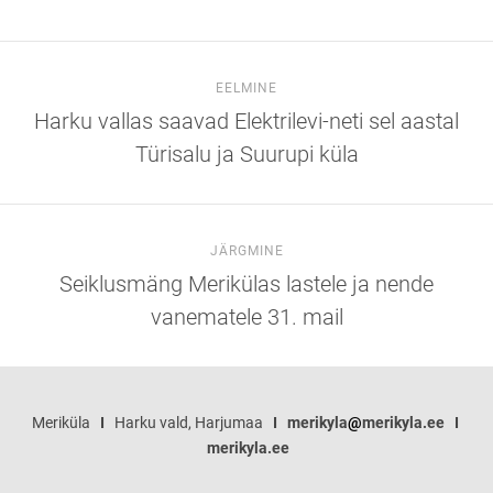
EELMINE
Harku vallas saavad Elektrilevi-neti sel aastal
Türisalu ja Suurupi küla
JÄRGMINE
Seiklusmäng Merikülas lastele ja nende
vanematele 31. mail
Meriküla
I
Harku vald, Harjumaa
I
merikyla
@
merikyla.ee
I
merikyla.ee