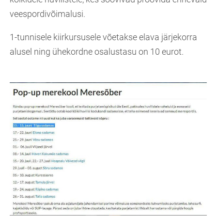
veespordivõimalusi.
1-tunnisele kiirkursusele võetakse elava järjekorra
alusel ning ühekordne osalustasu on 10 eurot.