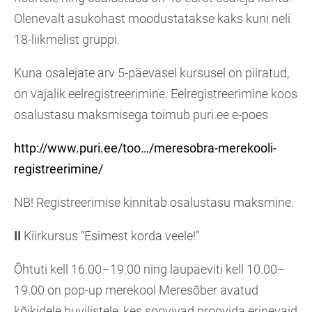
Olenevalt asukohast moodustatakse kaks kuni neli
18-liikmelist gruppi.
Kuna osalejate arv 5-päevasel kursusel on piiratud,
on vajalik eelregistreerimine. Eelregistreerimine koos
osalustasu maksmisega toimub puri.ee e-poes
http://www.puri.ee/too…/meresobra-merekooli-
registreerimine/
NB! Registreerimise kinnitab osalustasu maksmine.
II
Kiirkursus “Esimest korda veele!”
Õhtuti kell 16.00–19.00 ning laupäeviti kell 10.00–
19.00 on pop-up merekool Meresõber avatud
kõikidele huvilistele, kes soovivad proovida erinevaid