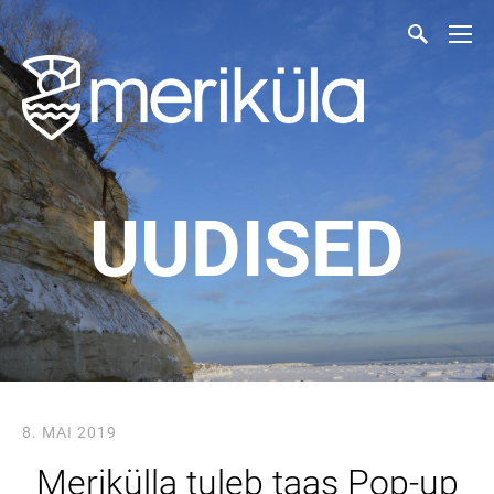
UUDISED
8. MAI 2019
Merikülla tuleb taas Pop-up