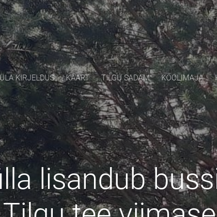
ÜLA KIRJELDUS
KAART
TILGU SADAM
KOOLIMAJA
lla lisandub bussil
i Tilgu tee viimase