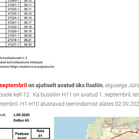
 septembril
on ajutiselt avatud üks lisaliin
, algusega Jüris
oole kell 12. Ka bussiliin H11 on avatud 1. septembril, teis
ptembril. H1-H10 alustavad teenindamist alates 02.09.20