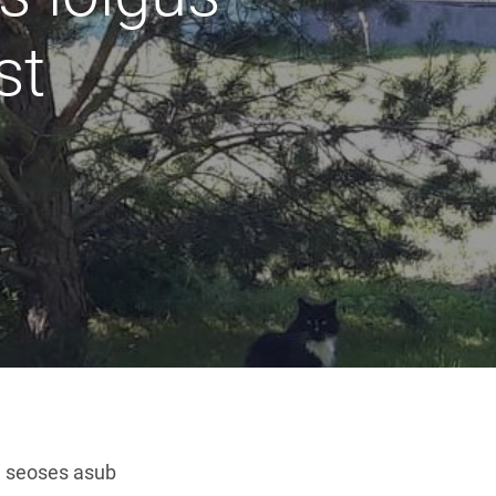
st
ga seoses asub