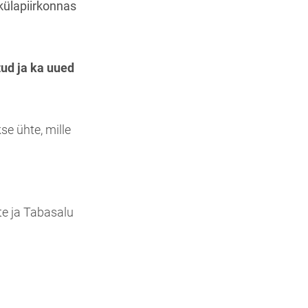
külapiirkonnas
tud ja ka uued
se ühte, mille
te ja Tabasalu