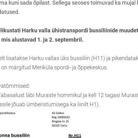
ma kuni sada õpilast. Sellega seoses toimuvad ka mujal 
atused.
alikustati Harku valla ühistranspordi bussiliinide muude
 mis alustavad 1. ja 2. septembril.
elt lisatakse Harku vallas üks bussiliin (H11) ja pikendatak
 on märgitud Meriküla spordi- ja õppekeskus.
uvatõmmised:
Tabasalust läbi Muraste hommikul ja kell 12 tagasi Muras
ussile jõuab ümberistumisega ka liinilt H1).