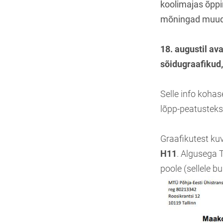
koolimajas õppi
mõningad muud
18. augustil av
sõidugraafikud,
Selle info kohas
lõpp-peatusteks
Graafikutest k
H11
. Algusega 
poole (sellele b