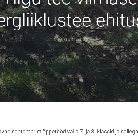
ergliiklustee ehitu
18. AUGUST 2020
avad septembrist õppetööd valla 7. ja 8. klassid ja selle