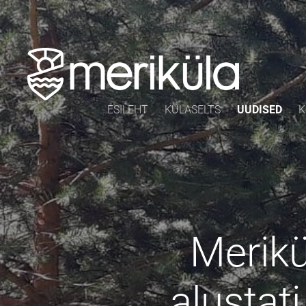
ESILEHT
KÜLASELTS
UUDISED
K
Merikü
alustat