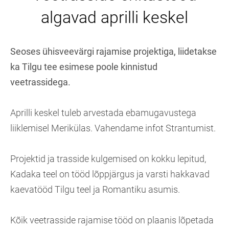
algavad aprilli keskel
Seoses ühisveevärgi rajamise projektiga, liidetakse
ka Tilgu tee esimese poole kinnistud
veetrassidega.
Aprilli keskel tuleb arvestada ebamugavustega
liiklemisel Merikülas. Vahendame infot Strantumist.
Projektid ja trasside kulgemised on kokku lepitud,
Kadaka teel on tööd lõppjärgus ja varsti hakkavad
kaevatööd Tilgu teel ja Romantiku asumis.
Kõik veetrasside rajamise tööd on plaanis lõpetada