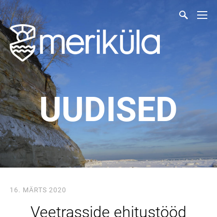
UUDISED
16. MÄRTS 2020
Veetrasside ehitustööd